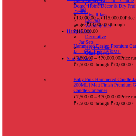
Hand Painted Bell Jar – Candle
Christmas
Dome, Home Décor & Dry Fruit 
Jars
250ML
Diwali Jars
₹
13,000.00
–
₹
115,000.00
Price
Eid Jars
range: ₹13,000.00 through
Wedding Jars
₹115,000.00
Hamper Jars
Decorative
Jar Sets
Hammered Design Premium Ca
Dry Fruit Jars
Jar – Matt Pink | 200ML
Glass Bowls
₹
7,500.00
–
₹
70,000.00
Price ra
Sample Pack
₹7,500.00 through ₹70,000.00
Baby Pink Hammered Candle Ja
200ML | Matt Finish Premium G
Candle Container
₹
7,500.00
–
₹
70,000.00
Price ra
₹7,500.00 through ₹70,000.00