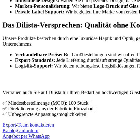
Individuelle Designs:
Haben Sie ein spezielles Design, das Si
Marken-Personalisierung:
Wir bieten
Logo-Druck auf Glas
Private Label Support:
Wir begleiten Ihre Marke vom ersten P
Das Dilista-Versprechen: Qualität ohne 
Unsere Produkte bestechen durch eine luxuriöse Haptik und Optik, ge
Unternehmens.
Verhandelbare Preise:
Bei Großbestellungen sind wir offen 
Export-Standards:
Jede Lieferung durchläuft strenge Qualitäts
Logistik-Support:
Wir bieten reibungslose Logistiklösungen f
Bereit, Ihre Marke zu skalieren?
Vertrauen auch Sie auf Dilista für Ihren Bedarf an hochwertigen Gla
✅
Mindestbestellmenge (MOQ): 100 Stück |
✅
Direktlieferung aus der Fabrik in Firozabad |
✅
Unbegrenzte Anpassungsmöglichkeiten
Export-Team kontaktieren
Katalog anfordern
Angebot per WhatsApp