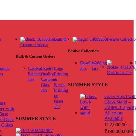
e
Bulk &
Festive Collecti
Custom Orders
Festive Collection
Bulk & Custom Orders
Diwali
Wedding
orage
Custom
Export
Logo
Jars
Jars
Christmas Jars
rs
Painted
Quality
Printing
Jars
Custom
&
SUMMER STYLE
Glass
Screen
Jars
Printing
on
Glass Bowl wit
Glass
Glass Stand –
ass
Jars
750ML Capacity
er with
All colors
ase |
Available
SUMMER STYLE
e Glass
₹
22,000.00
–
 Cakes
y
₹
190,000.00
Pri