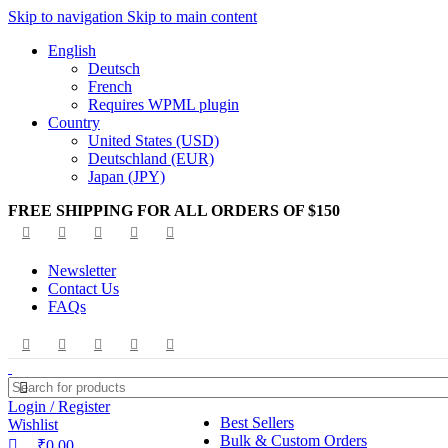
0
0
Skip to navigation
Skip to main content
English
Deutsch
French
Requires WPML plugin
Country
United States (USD)
Deutschland (EUR)
Japan (JPY)
FREE SHIPPING FOR ALL ORDERS OF $150
Newsletter
Contact Us
FAQs
Login / Register
Best Sellers
Wishlist
Bulk & Custom Orders
₹
0.00