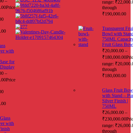
00
–
range: ₹22,000.
.00
Price
through
₹190,000.00
00
Transparent Frui
.00
Bowl with Stan
750ML Capacity
Fruit Glass Bow
ass
₹
20,000.00
–
er with
₹
180,000.00
Pri
ase for
range: ₹20,000.
Display
through
00
–
₹180,000.00
.00
Price
Glass Fruit Bow
00
with Stand – Pu
Silver Finish |
.00
750ML
₹
26,000.00
–
Glass
₹
230,000.00
Pri
er with
range: ₹26,000.
Finish
through