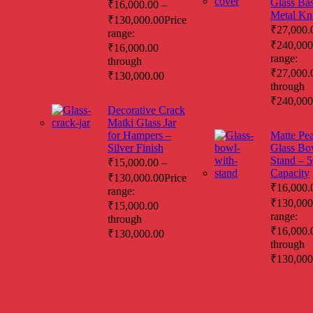
Glass Ba
₹
16,000.00
–
Metal Kn
₹
130,000.00
Price
₹
27,000.
range:
₹
240,000
₹16,000.00
range:
through
₹27,000.
₹130,000.00
through
₹240,000
Decorative Crack
Matki Glass Jar
for Hampers –
Matte Pe
Silver Finish
Glass Bo
Stand –
₹
15,000.00
–
Capacity
₹
130,000.00
Price
₹
16,000.
range:
₹
130,000
₹15,000.00
range:
through
₹16,000.
₹130,000.00
through
₹130,000