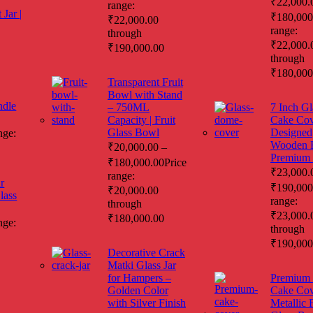
₹
22,000.
range:
Jar |
₹
180,000
₹22,000.00
range:
through
₹22,000.
₹190,000.00
through
₹180,000
Transparent Fruit
Bowl with Stand
ndle
– 750ML
7 Inch Gl
Capacity | Fruit
Cake Cov
Glass Bowl
Designed
nge:
Wooden B
₹
20,000.00
–
Premium 
₹
180,000.00
Price
₹
23,000.
range:
r
₹
190,000
₹20,000.00
lass
range:
through
₹23,000.
₹180,000.00
nge:
through
₹190,000
Decorative Crack
Matki Glass Jar
for Hampers –
Premium 
Golden Color
Cake Cov
with Silver Finish
Metallic 