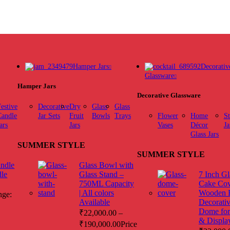
Hamper Jars
Decorativ
Glassware
Hamper Jars
Decorative Glassware
estive
Decorative
Dry
Glass
Glass
Candle
Jar Sets
Fruit
Bowls
Trays
Flower
Home
St
ars
Jars
Vases
Décor
Ja
Glass Jars
SUMMER STYLE
SUMMER STYLE
ndle
Glass Bowl with
le
Glass Stand –
7 Inch Gl
750ML Capacity
Cake Cov
| All colors
Wooden B
nge:
Available
Decorativ
Dome for
₹
22,000.00
–
& Displa
₹
190,000.00
Price