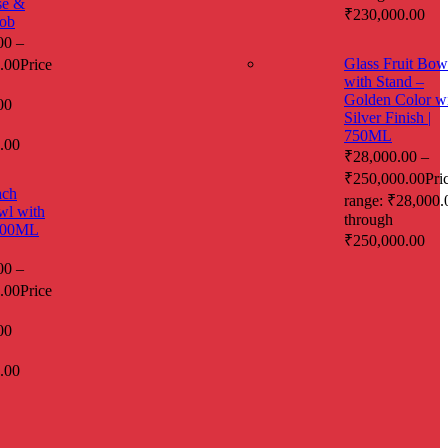
se &
₹230,000.00
ob
00
–
Glass Fruit Bow
.00
Price
with Stand –
Golden Color w
00
Silver Finish |
750ML
.00
₹
28,000.00
–
₹
250,000.00
Pri
ach
range: ₹28,000.
wl with
through
 500ML
₹250,000.00
00
–
.00
Price
00
.00