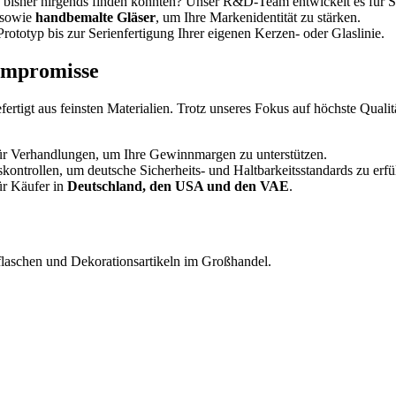
e bisher nirgends finden konnten? Unser R&D-Team entwickelt es für S
sowie
handbemalte Gläser
, um Ihre Markenidentität zu stärken.
rototyp bis zur Serienfertigung Ihrer eigenen Kerzen- oder Glaslinie.
Kompromisse
fertigt aus feinsten Materialien. Trotz unseres Fokus auf höchste Qua
für Verhandlungen, um Ihre Gewinnmargen zu unterstützen.
kontrollen, um deutsche Sicherheits- und Haltbarkeitsstandards zu erfü
ür Käufer in
Deutschland, den USA und den VAE
.
sflaschen und Dekorationsartikeln im Großhandel.